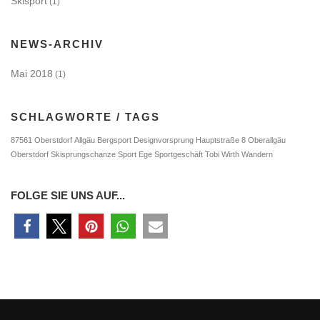
Skisport
(1)
NEWS-ARCHIV
Mai 2018
(1)
SCHLAGWORTE / TAGS
87561 Oberstdorf
Allgäu
Bergsport
Designvorsprung
Hauptstraße 8
Oberallgäu
Oberstdorf
Skisprungschanze
Sport Ege
Sportgeschäft
Tobi Wirth
Wandern
FOLGE SIE UNS AUF...