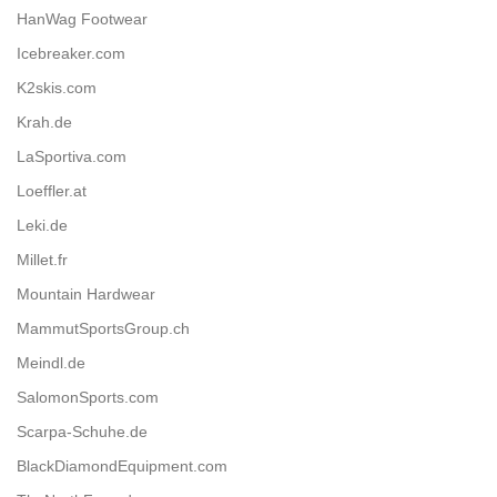
HanWag Footwear
Icebreaker.com
K2skis.com
Krah.de
LaSportiva.com
Loeffler.at
Leki.de
Millet.fr
Mountain Hardwear
MammutSportsGroup.ch
Meindl.de
SalomonSports.com
Scarpa-Schuhe.de
BlackDiamondEquipment.com