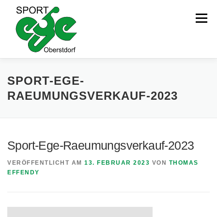
Zum
Inhalt
Menü
springen
HOME
AKTUELLES
SPORT-EGE-
RAEUMUNGSVERKAUF-2023
IMPRESSUM / HAFTUNGSAUSSCHLUSS
Sport-Ege-Raeumungsverkauf-2023
DATENSCHUTZ
COOKIE-RICHTLINIE
VERÖFFENTLICHT AM
13. FEBRUAR 2023
VON
THOMAS
EFFENDY