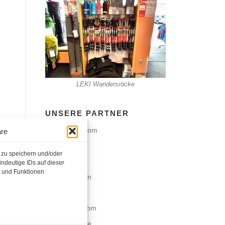
LEKI Wandersröcke
UNSERE PARTNER
ABS-Airbag.com
äre
Dalbello.de
 zu speichern und/oder
Deuter.com
ndeutige IDs auf dieser
e und Funktionen
Berghaus.com
Dynafit.de
Fischer-Ski.com
Fjall-Raven.de