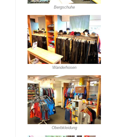
Bergschuhe
Wanderhosen
Oberbkleidung