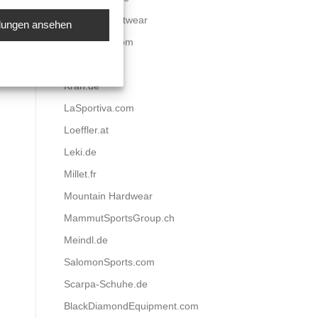
HanWag Footwear
llungen ansehen
Icebreaker.com
K2skis.com
Krah.de
LaSportiva.com
Loeffler.at
Leki.de
Millet.fr
Mountain Hardwear
MammutSportsGroup.ch
Meindl.de
SalomonSports.com
Scarpa-Schuhe.de
BlackDiamondEquipment.com