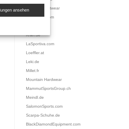
HanWag Footwear
llungen ansehen
Icebreaker.com
K2skis.com
Krah.de
LaSportiva.com
Loeffler.at
Leki.de
Millet.fr
Mountain Hardwear
MammutSportsGroup.ch
Meindl.de
SalomonSports.com
Scarpa-Schuhe.de
BlackDiamondEquipment.com