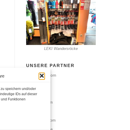
LEKI Wandersröcke
UNSERE PARTNER
ABS-Airbag.com
äre
Dalbello.de
 zu speichern und/oder
Deuter.com
ndeutige IDs auf dieser
e und Funktionen
Berghaus.com
Dynafit.de
Fischer-Ski.com
Fjall-Raven.de