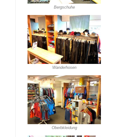
Bergschuhe
Wanderhosen
Oberbkleidung