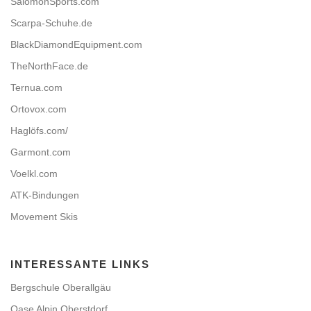
SalomonSports.com
Scarpa-Schuhe.de
BlackDiamondEquipment.com
TheNorthFace.de
Ternua.com
Ortovox.com
Haglöfs.com/
Garmont.com
Voelkl.com
ATK-Bindungen
Movement Skis
INTERESSANTE LINKS
Bergschule Oberallgäu
Oase Alpin Oberstdorf