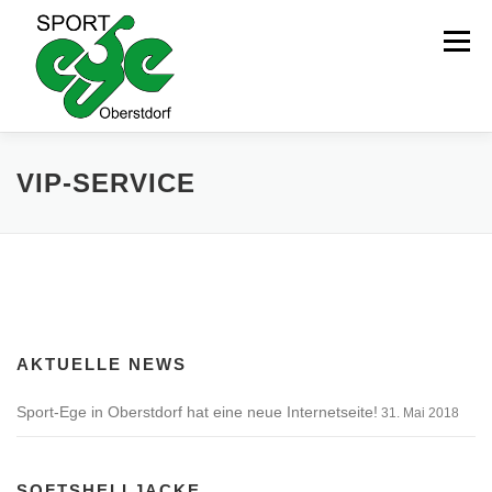
Zum
Inhalt
Menü
springen
HOME
AKTUELLES
VIP-SERVICE
IMPRESSUM / HAFTUNGSAUSSCHLUSS
DATENSCHUTZ
COOKIE-RICHTLINIE
AKTUELLE NEWS
Sport-Ege in Oberstdorf hat eine neue Internetseite!
31. Mai 2018
SOFTSHELLJACKE